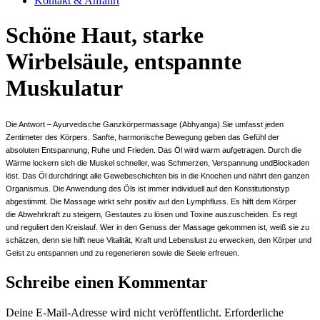
Kontakt & Anfahrt
Schöne Haut, starke
Wirbelsäule, entspannte
Muskulatur
Die Antwort – Ayurvedische Ganzkörpermassage (Abhyanga).Sie umfasst jeden
Zentimeter des Körpers. Sanfte, harmonische Bewegung geben das Gefühl der
absoluten Entspannung, Ruhe und Frieden. Das Öl wird warm aufgetragen. Durch die
Wärme lockern sich die Muskel schneller, was Schmerzen, Verspannung undBlockaden
löst. Das Öl durchdringt alle Gewebeschichten bis in die Knochen und nährt den ganzen
Organismus. Die Anwendung des Öls ist immer individuell auf den Konstitutionstyp
abgestimmt. Die Massage wirkt sehr positiv auf den Lymphfluss. Es hilft dem Körper
die Abwehrkraft zu steigern, Gestautes zu lösen und Toxine auszuscheiden. Es regt
und reguliert den Kreislauf. Wer in den Genuss der Massage gekommen ist, weiß sie zu
schätzen, denn sie hilft neue Vitalität, Kraft und Lebenslust zu erwecken, den Körper und
Geist zu entspannen und zu regenerieren sowie die Seele erfreuen.
Schreibe einen Kommentar
Deine E-Mail-Adresse wird nicht veröffentlicht.
Erforderliche